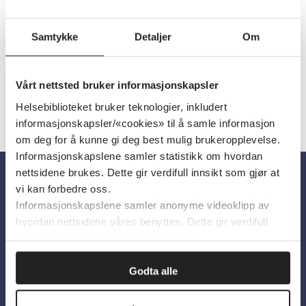
Utgiver:
Kompetansebroen.no
Språk:
Norsk
Samtykke
Detaljer
Om
Vårt nettsted bruker informasjonskapsler
Helsebiblioteket bruker teknologier, inkludert
informasjonskapsler/«cookies» til å samle informasjon
om deg for å kunne gi deg best mulig brukeropplevelse.
Informasjonskapslene samler statistikk om hvordan
nettsidene brukes. Dette gir verdifull innsikt som gjør at
vi kan forbedre oss.
Om oss
Informasjonskapslene samler anonyme videoklipp av
hvordan nettsidene våres benyttes. Dette gir verdifull
innsikt som gjør at vi kan forbedre oss.
Om Helsebiblioteket
Personvern og informasjonskapsler
Godta alle
Tilgjengelighetserklæring