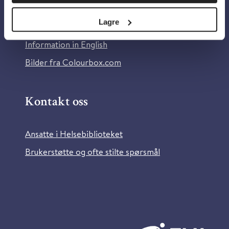
Personvern og informasjonskapsler
Lagre
Tilgjengelighetserklæring
Information in English
Bilder fra Colourbox.com
Kontakt oss
Ansatte i Helsebiblioteket
Brukerstøtte og ofte stilte spørsmål