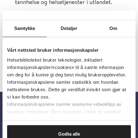
tannhelse og helsetjenester i utlandet.
Tema:
Tannhelse
Dokumenttype:
Organisasjoner
Samtykke
Detaljer
Om
Språk:
Norsk
Vårt nettsted bruker informasjonskapsler
Helsebiblioteket bruker teknologier, inkludert
informasjonskapsler/«cookies» til å samle informasjon
om deg for å kunne gi deg best mulig brukeropplevelse.
Informasjonskapslene samler statistikk om hvordan
nettsidene brukes. Dette gir verdifull innsikt som gjør at
vi kan forbedre oss.
Informasjonskapslene samler anonyme videoklipp av
hvordan nettsidene våres benyttes. Dette gir verdifull
Om oss
innsikt som gjør at vi kan forbedre oss.
Om Helsebiblioteket
Godta alle