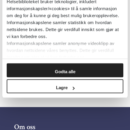
Helsebiblioteket bruker teknologier, inkludert
Geir Sverre Braut, Astri Syse og Line Melby. Foto:
informasjonskapsler/«cookies» til å samle informasjon
Privat
om deg for å kunne gi deg best mulig brukeropplevelse.
Informasjonskapslene samler statistikk om hvordan
Publisert 03. oktober 2023
nettsidene brukes. Dette gir verdifull innsikt som gjør at
vi kan forbedre oss.
Informasjonskapslene samler anonyme videoklipp av
Klikk her for å lese artikkelen.
hvordan nettsidene våres benyttes. Dette gir verdifull
innsikt som gjør at vi kan forbedre oss.
Godta alle
Skriv ut
Lagre
Om oss