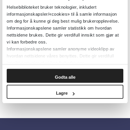
Helsebiblioteket bruker teknologier, inkludert
informasjonskapsler/«cookies» til å samle informasjon
om deg for å kunne gi deg best mulig brukeropplevelse.
Astrid Syse og Marianne Tønnesen. Foto: Studio Vest
Informasjonskapslene samler statistikk om hvordan
nettsidene brukes. Dette gir verdifull innsikt som gjør at
Publisert 29. november 2022
vi kan forbedre oss.
Informasjonskapslene samler anonyme videoklipp av
hvordan nettsidene våres benyttes. Dette gir verdifull
Klikk her for å lese artikkelen.
innsikt som gjør at vi kan forbedre oss.
Godta alle
Skriv ut
Lagre