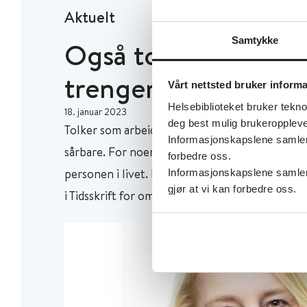
Aktuelt
Samtykke
Også tolken på ter
trenger hjelp
Vårt nettsted bruker inform
Helsebiblioteket bruker tekno
18. januar 2023
deg best mulig brukeroppleve
Tolker som arbeider med terapeuter, møter me
Informasjonskapslene samler s
sårbare. For noen ensomme pasienter blir tol
forbedre oss.
personen i livet. Da trenger tolken «verneutst
Informasjonskapslene samler 
gjør at vi kan forbedre oss.
i Tidsskrift for omsorgsforskning.