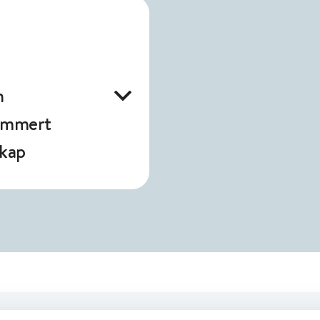
n
ummert
kap