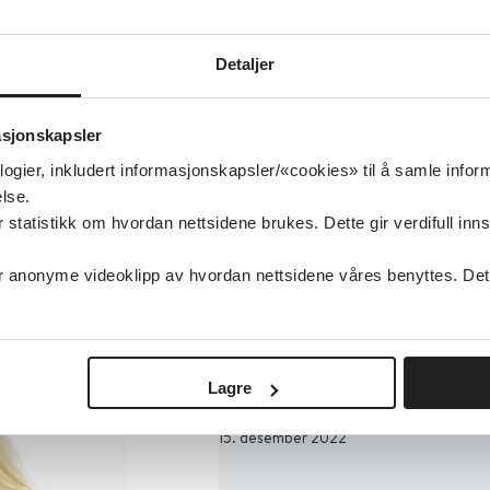
Detaljer
apirommet
«Kom inn i mitt hjem, så i
å møte deg»
asjonskapsler
03. januar 2023
logier, inkludert informasjonskapsler/«cookies» til å samle info
lse.
nnesker på sitt mest
Velge ut fra hudfarge?
tatistikk om hvordan nettsidene brukes. Dette gir verdifull inns
ken den konstante
20. desember 2022
yr», skriver Marie Haavik
anonyme videoklipp av hvordan nettsidene våres benyttes. Dette 
Tause normer kan skape
Lagre
utenforskap
15. desember 2022