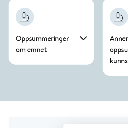
Oppsummeringer
Anne
om emnet
opps
kunns