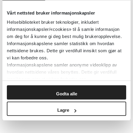
Vårt nettsted bruker informasjonskapsler
Helsebiblioteket bruker teknologier, inkludert
informasjonskapsler/«cookies» til å samle informasjon
om deg for å kunne gi deg best mulig brukeropplevelse.
Informasjonskapslene samler statistikk om hvordan
nettsidene brukes. Dette gir verdifull innsikt som gjør at
Illustrasjonsbilde. Foto: Oda Hveem
vi kan forbedre oss.
Informasjonskapslene samler anonyme videoklipp av
Publisert 10. november 2022
hvordan nettsidene våres benyttes. Dette gir verdifull
innsikt som gjør at vi kan forbedre oss.
Klikk her for å lese artikkelen.
Godta alle
Lagre
Skriv ut