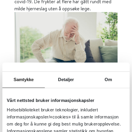
covid-19. De frykter at flere har gått rundt med
milde hjerneslag uten å oppsøke lege.
Samtykke
Detaljer
Om
Færre hjerneslag under pandemien. Foto:
Shutterstock
Vårt nettsted bruker informasjonskapsler
Publisert 30. november 2020
|
Sist oppdatert
Helsebiblioteket bruker teknologier, inkludert
30. november 2020
informasjonskapsler/«cookies» til å samle informasjon
om deg for å kunne gi deg best mulig brukeropplevelse.
Informasjonskapslene samler statistikk om hvordan