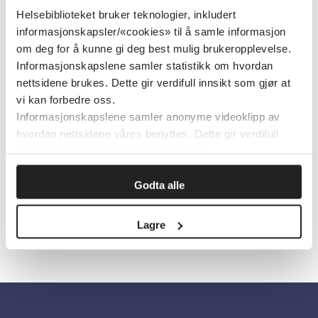
Helsebiblioteket bruker teknologier, inkludert
Mange eldre skjuler sin seksuelle orientering eller
informasjonskapsler/«cookies» til å samle informasjon
kjønnsidentitet i møte med helse-
om deg for å kunne gi deg best mulig brukeropplevelse.
omsorgstjenestene. Foto: Shutterstock.
Informasjonskapslene samler statistikk om hvordan
nettsidene brukes. Dette gir verdifull innsikt som gjør at
Publisert 24. august 2023
vi kan forbedre oss.
Informasjonskapslene samler anonyme videoklipp av
hvordan nettsidene våres benyttes. Dette gir verdifull
Her kan du lese hovedfunnene.
innsikt som gjør at vi kan forbedre oss.
Godta alle
Skriv ut
Lagre