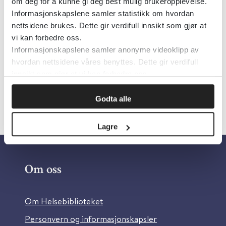
Publisert 20. april 2022
om deg for å kunne gi deg best mulig brukeropplevelse.
Informasjonskapslene samler statistikk om hvordan
nettsidene brukes. Dette gir verdifull innsikt som gjør at
Klikk her for å se videoen.
vi kan forbedre oss.
Informasjonskapslene samler anonyme videoklipp av
hvordan nettsidene våres benyttes. Dette gir verdifull
innsikt som gjør at vi kan forbedre oss.
Skriv ut
Godta alle
Lagre
Om oss
Om Helsebiblioteket
Personvern og informasjonskapsler