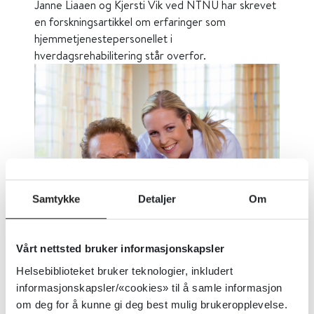
Janne Liaaen og Kjersti Vik ved NTNU har skrevet
en forskningsartikkel om erfaringer som
hjemmetjenestepersonellet i
hverdagsrehabilitering står overfor.
Samtykke
Detaljer
Om
Muligheter og utfordringer. Foto: Shutterstock
Vårt nettsted bruker informasjonskapsler
Helsebiblioteket bruker teknologier, inkludert
Publisert 24. februar 2020
|
Sist oppdatert 24.
informasjonskapsler/«cookies» til å samle informasjon
februar 2020
om deg for å kunne gi deg best mulig brukeropplevelse.