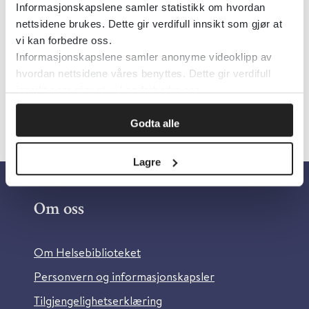
Informasjonskapslene samler statistikk om hvordan
nettsidene brukes. Dette gir verdifull innsikt som gjør at
Klikk her for å lese artikkelen.
vi kan forbedre oss.
Informasjonskapslene samler anonyme videoklipp av
hvordan nettsidene våres benyttes. Dette gir verdifull
Skriv ut
innsikt som gjør at vi kan forbedre oss.
Godta alle
Lagre
Om oss
Om Helsebiblioteket
Personvern og informasjonskapsler
Tilgjengelighetserklæring