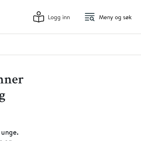
Logg inn
Meny og søk
ynner
ig
g unge.