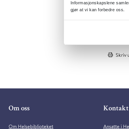
Informasjonskapslene samler 
gjør at vi kan forbedre oss.
Publisert 16
Klikk her f
Skriv 
Om oss
Kontakt 
Om Helsebiblioteket
Ansatte i He