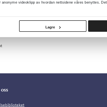
anonyme videoklipp av hvordan nettsidene våres benyttes. Dette 
. januar 2026
or å lese saken.
Lagre
ut
oss
lsebiblioteket