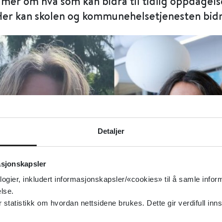
 mer om hva som kan bidra til tidlig oppdagels
 Her kan skolen og kommunehelsetjenesten bidr
Detaljer
asjonskapsler
logier, inkludert informasjonskapsler/«cookies» til å samle info
lse.
tatistikk om hvordan nettsidene brukes. Dette gir verdifull inns