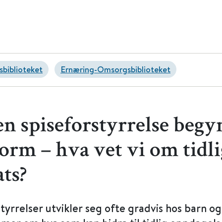
sbiblioteket
Ernæring-Omsorgsbiblioteket
en spiseforstyrrelse beg
form – hva vet vi om tidl
ts?
tyrrelser utvikler seg ofte gradvis hos barn o