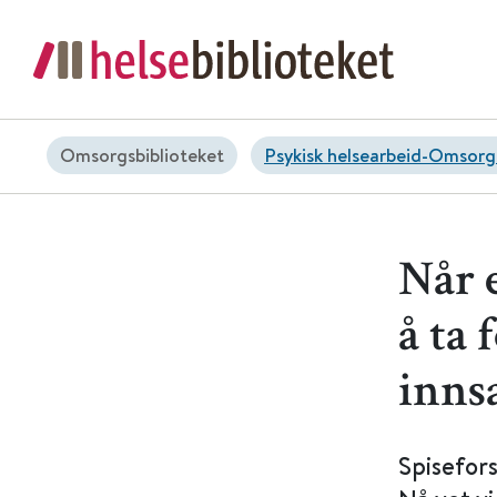
Omsorgsbiblioteket
Psykisk helsearbeid-Omsorg
Når 
å ta 
innsa
Spisefors