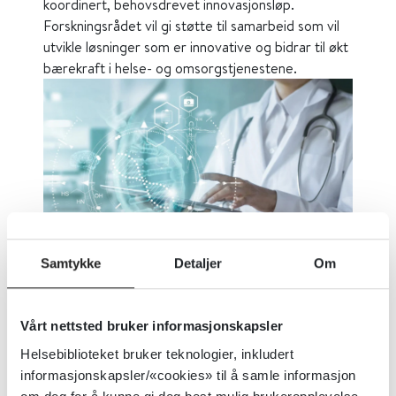
koordinert, behovsdrevet innovasjonsløp.
Forskningsrådet vil gi støtte til samarbeid som vil
utvikle løsninger som er innovative og bidrar til økt
bærekraft i helse- og omsorgstjenestene.
Samtykke
Detaljer
Om
Nysatsingen Pilot Helse. Foto: Shutterstock
Vårt nettsted bruker informasjonskapsler
Publisert 23. februar 2021
|
Sist oppdatert 24.
Helsebiblioteket bruker teknologier, inkludert
februar 2021
informasjonskapsler/«cookies» til å samle informasjon