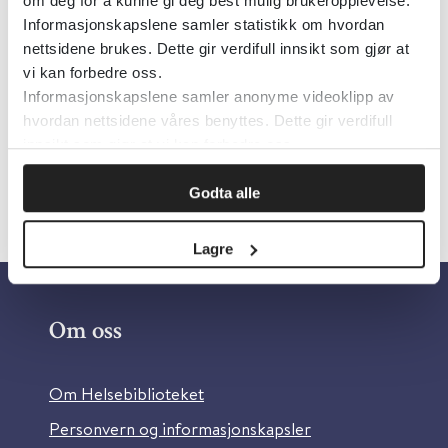
om deg for å kunne gi deg best mulig brukeropplevelse.
Informasjonskapslene samler statistikk om hvordan
Klikk her for mer informasjon om Pilot
nettsidene brukes. Dette gir verdifull innsikt som gjør at
Helse
vi kan forbedre oss.
Informasjonskapslene samler anonyme videoklipp av
hvordan nettsidene våres benyttes. Dette gir verdifull
Skriv ut
innsikt som gjør at vi kan forbedre oss.
Godta alle
Lagre
Om oss
Om Helsebiblioteket
Personvern og informasjonskapsler