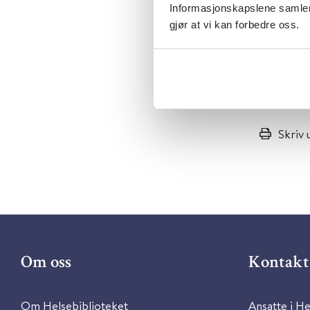
Informasjonskapslene samler 
gjør at vi kan forbedre oss.
Publisert 0
Klikk her 
Skriv 
Om oss
Kontakt 
Om Helsebiblioteket
Ansatte i He