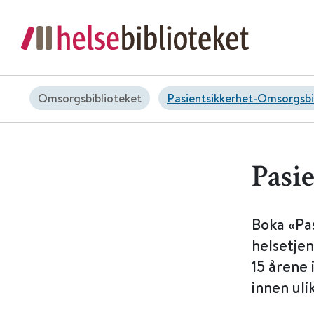
Omsorgsbiblioteket
Pasientsikkerhet-Omsorgsbi
Pasi
Boka «Pas
helsetje
15 årene 
innen uli