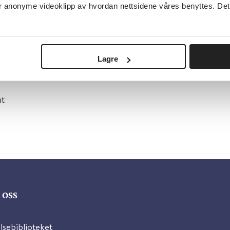
anonyme videoklipp av hvordan nettsidene våres benyttes. Dette 
4. mai 2022
for mer informasjon.
Lagre
ut
oss
lsebiblioteket