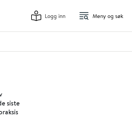
Logg inn
Meny og søk
v
e siste
praksis