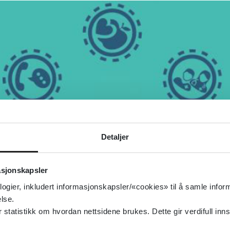
Detaljer
asjonskapsler
logier, inkludert informasjonskapsler/«cookies» til å samle info
lse.
tatistikk om hvordan nettsidene brukes. Dette gir verdifull inns
rhet- Foto: Skjermdump bokomslag