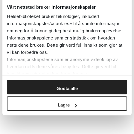
Vårt nettsted bruker informasjonskapsler
Helsebiblioteket bruker teknologier, inkludert
informasjonskapsler/«cookies» til å samle informasjon
om deg for å kunne gi deg best mulig brukeropplevelse.
Informasjonskapslene samler statistikk om hvordan
Ber Gunnar Disch i julestemning. Foto: Privat
nettsidene brukes. Dette gir verdifull innsikt som gjør at
vi kan forbedre oss.
Publisert 09. desember 2022
Informasjonskapslene samler anonyme videoklipp av
hvordan nettsidene våres benyttes. Dette gir verdifull
innsikt som gjør at vi kan forbedre oss.
Klikk her for å lese artikkelen.
Godta alle
Skriv ut
Lagre