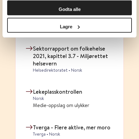
Slik kan skolegården gjøre barn
Godta alle
og unge mer fysisk aktive
NMBU - Norges miljø- og
Lagre
biovitenskapelige universitet • Norsk
Sektorrapport om folkehelse
2021, kapittel 3.7 - Miljørettet
helsevern
Helsedirektoratet • Norsk
Lekeplasskontrollen
Norsk
Medie-oppslag om ulykker
Tverga - Flere aktive, mer moro
Tverga • Norsk