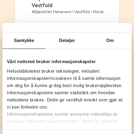
Vestfold
Miljørettet Helsevern i Vestfold • Norsk
Direktoratet for strålevern og
atomtryggleik, DSA
Samtykke
Detaljer
Om
Direktoratet for strålevern og
atomtryggleik, DSA • Norsk
Vårt nettsted bruker informasjonskapsler
Helsebiblioteket bruker teknologier, inkludert
Radonfare
informasjonskapsler/«cookies» til å samle informasjon
Norges geologiske undersøkelse (NGU) •
Norsk
om deg for å kunne gi deg best mulig brukeropplevelse.
Informasjonskapslene samler statistikk om hvordan
nettsidene brukes. Dette gir verdifull innsikt som gjør at
Meld. St. 22 (2010 – 2011)
vi kan forbedre oss.
Regjeringen.no • Norsk
Informasjonskapslene samler anonyme videoklipp av
Om fysisk læringsmiljø i skolen
hvordan nettsidene våres benyttes. Dette gir verdifull
innsikt som gjør at vi kan forbedre oss.