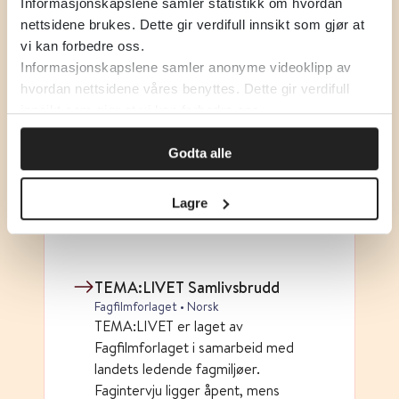
Kontakt med familievernkontor
Informasjonskapslene samler statistikk om hvordan
Barne-, ungdoms- og familiedirektoratet
nettsidene brukes. Dette gir verdifull innsikt som gjør at
(Bufdir) • Norsk
vi kan forbedre oss.
Oversikt over familievernkontor i
Informasjonskapslene samler anonyme videoklipp av
Norge med kontaktinformasjon.
hvordan nettsidene våres benyttes. Dette gir verdifull
innsikt som gjør at vi kan forbedre oss.
Samlivsbrudd og skilsmisse
Godta alle
Folkehelseinstituttet (FHI) • Norsk
Temaside om samlivsbrudd.
Oversikt over regler, kurs og
Lagre
hjelpeinstanser.
TEMA:LIVET Samlivsbrudd
Fagfilmforlaget • Norsk
TEMA:LIVET er laget av
Fagfilmforlaget i samarbeid med
landets ledende fagmiljøer.
Fagintervju ligger åpent, mens