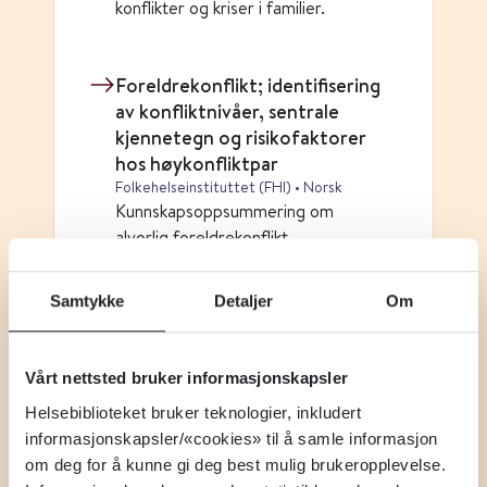
konflikter og kriser i familier.
Foreldrekonflikt; identifisering
av konfliktnivåer, sentrale
kjennetegn og risikofaktorer
hos høykonfliktpar
Folkehelseinstituttet (FHI) • Norsk
Kunnskapsoppsummering om
alvorlig foreldrekonflikt.
Samtykke
Detaljer
Om
Hjelp hos familievernet
Barne-, ungdoms- og familiedirektoratet
(Bufdir) • Norsk
Vårt nettsted bruker informasjonskapsler
Informasjon om hva
familievernkontoret kan bistå med.
Helsebiblioteket bruker teknologier, inkludert
informasjonskapsler/«cookies» til å samle informasjon
om deg for å kunne gi deg best mulig brukeropplevelse.