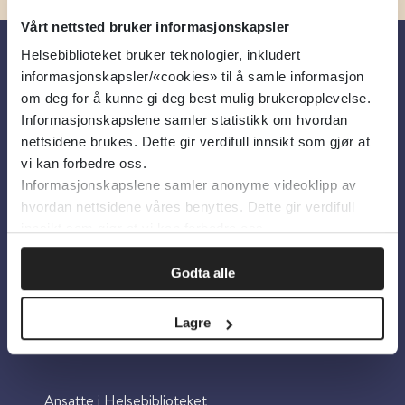
Vårt nettsted bruker informasjonskapsler
Helsebiblioteket bruker teknologier, inkludert
informasjonskapsler/«cookies» til å samle informasjon
Om oss
om deg for å kunne gi deg best mulig brukeropplevelse.
Informasjonskapslene samler statistikk om hvordan
nettsidene brukes. Dette gir verdifull innsikt som gjør at
Om Helsebiblioteket
vi kan forbedre oss.
Personvern og informasjonskapsler
Informasjonskapslene samler anonyme videoklipp av
hvordan nettsidene våres benyttes. Dette gir verdifull
Tilgjengelighetserklæring
innsikt som gjør at vi kan forbedre oss.
Information in English
Bilder fra Colourbox.com
Godta alle
Lagre
Kontakt oss
Ansatte i Helsebiblioteket