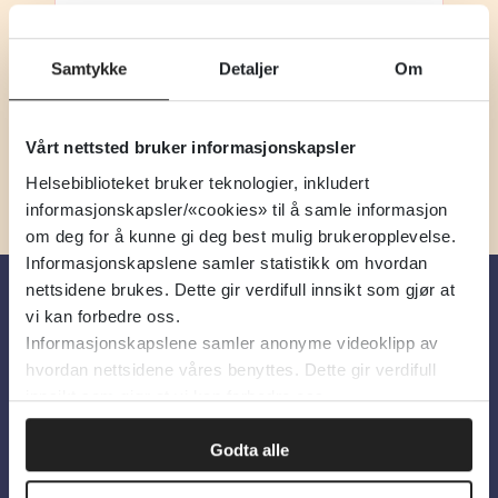
Klinisk vurdering av kroniske sår
UpToDate • Engelsk
Samtykke
Detaljer
Om
Vårt nettsted bruker informasjonskapsler
Helsebiblioteket bruker teknologier, inkludert
informasjonskapsler/«cookies» til å samle informasjon
om deg for å kunne gi deg best mulig brukeropplevelse.
Informasjonskapslene samler statistikk om hvordan
nettsidene brukes. Dette gir verdifull innsikt som gjør at
vi kan forbedre oss.
Om oss
Informasjonskapslene samler anonyme videoklipp av
hvordan nettsidene våres benyttes. Dette gir verdifull
innsikt som gjør at vi kan forbedre oss.
Om Helsebiblioteket
Personvern og informasjonskapsler
Godta alle
Tilgjengelighetserklæring