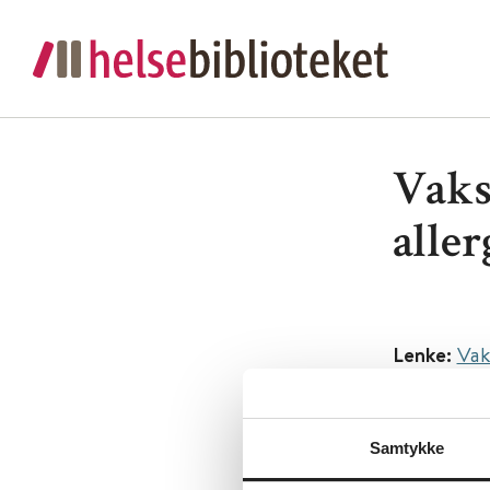
Vaks
aller
Lenke:
Vak
Utgiver:
Fo
Språk:
Nor
Samtykke
Metabeskr