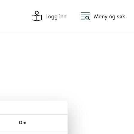
Logg inn
Meny og søk
Om
ergi.