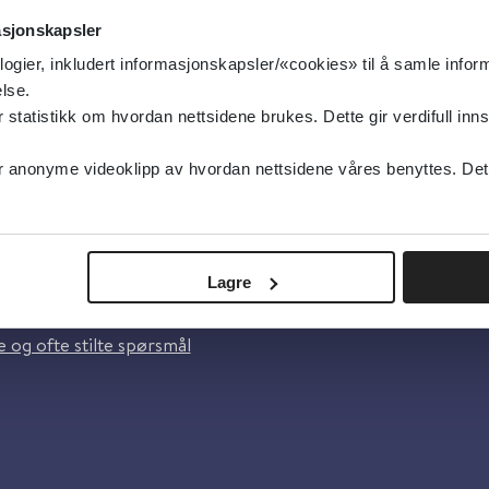
asjonskapsler
logier, inkludert informasjonskapsler/«cookies» til å samle info
lse.
tatistikk om hvordan nettsidene brukes. Dette gir verdifull inns
anonyme videoklipp av hvordan nettsidene våres benyttes. Dette 
oss
Lagre
lsebiblioteket
 og ofte stilte spørsmål