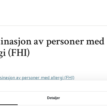
inasjon av personer med
gi (FHI)
sinasjon av personer med allergi (FHI)
lkehelseinstituttet (FHI)
sk
Detaljer
ivelse:
Om vaksinasjon av personer med ulike typer all