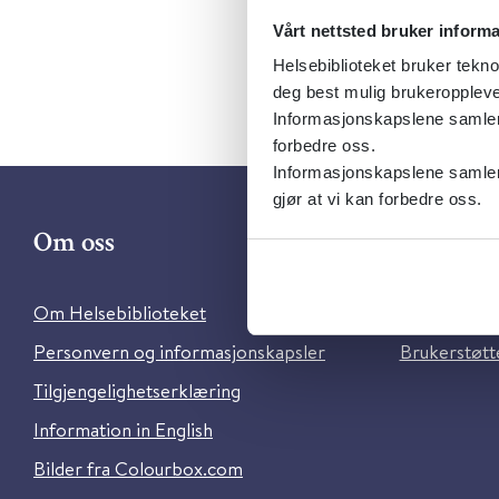
Vårt nettsted bruker inform
Helsebiblioteket bruker tekno
deg best mulig brukeroppleve
Informasjonskapslene samler s
forbedre oss.
Informasjonskapslene samler 
gjør at vi kan forbedre oss.
Om oss
Kontakt 
Om Helsebiblioteket
Ansatte i He
Personvern og informasjonskapsler
Brukerstøtte
Tilgjengelighetserklæring
Information in English
Bilder fra Colourbox.com