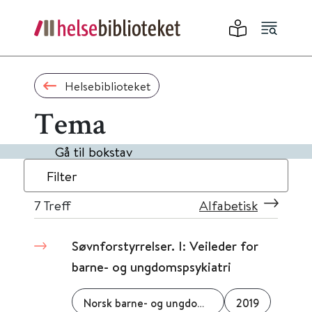
Helsebiblioteket
Tema
Gå til bokstav
Filter
7
Treff
Alfabetisk
Søvnforstyrrelser. I: Veileder for
barne- og ungdomspsykiatri
Norsk barne- og ungdomspsykiatrisk forening
2019