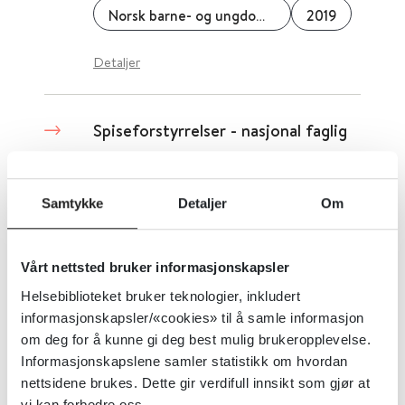
Norsk barne- og ungdomspsykiatrisk forening
2019
Detaljer
Spiseforstyrrelser - nasjonal faglig
retningslinje
Helsedirektoratet
2017
Samtykke
Detaljer
Om
Vårt nettsted bruker informasjonskapsler
Sosial angstlidelse - diagnostikk,
Helsebiblioteket bruker teknologier, inkludert
vurdering og behandling
informasjonskapsler/«cookies» til å samle informasjon
om deg for å kunne gi deg best mulig brukeropplevelse.
National Institute for Health and Care Excellence (NICE)
2013
Informasjonskapslene samler statistikk om hvordan
nettsidene brukes. Dette gir verdifull innsikt som gjør at
Detaljer
vi kan forbedre oss.