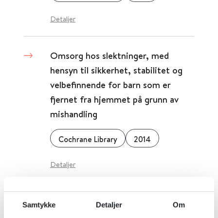
Detaljer
Omsorg hos slektninger, med
hensyn til sikkerhet, stabilitet og
velbefinnende for barn som er
fjernet fra hjemmet på grunn av
mishandling
Cochrane Library
2014
Detaljer
Omega-3-fettsyrer for autisme-
Samtykke
Detaljer
Om
spektrum-lidelser