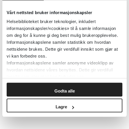
Vårt nettsted bruker informasjonskapsler
Cochrane Library
2011
Helsebiblioteket bruker teknologier, inkludert
Detaljer
informasjonskapsler/«cookies» til å samle informasjon
om deg for å kunne gi deg best mulig brukeropplevelse.
Informasjonskapslene samler statistikk om hvordan
Omega-3 fettsyrer kosttilskudd
nettsidene brukes. Dette gir verdifull innsikt som gjør at
vi kan forbedre oss.
ved depresjon hos barn og
Informasjonskapslene samler anonyme videoklipp av
ungdom
hvordan nettsidene våres benyttes. Dette gir verdifull
innsikt som gjør at vi kan forbedre oss.
Cochrane Library
2024
Godta alle
Detaljer
Lagre