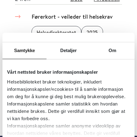
Førerkort - veileder til helsekrav
Helsedirektoratet
2025
Samtykke
Detaljer
Om
For tidlig fødte barn - nasjonal
faglig retningslinje
Vårt nettsted bruker informasjonskapsler
Helsedirektoratet
2007
Helsebiblioteket bruker teknologier, inkludert
informasjonskapsler/«cookies» til å samle informasjon
om deg for å kunne gi deg best mulig brukeropplevelse.
Informasjonskapslene samler statistikk om hvordan
nettsidene brukes. Dette gir verdifull innsikt som gjør at
vi kan forbedre oss.
Informasjonskapslene samler anonyme videoklipp av
hvordan nettsidene våres benyttes. Dette gir verdifull