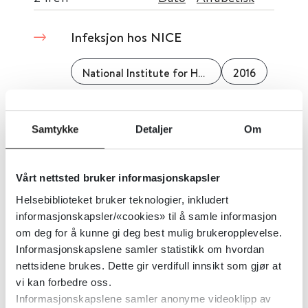
Infeksjon hos NICE
National Institute for Health and Care Excellence (NICE)
2016
Detaljer
Samtykke
Detaljer
Om
Infeksjonssykdommer -
prioriteringsveileder
Vårt nettsted bruker informasjonskapsler
Helsebiblioteket bruker teknologier, inkludert
Helsedirektoratet
2024
informasjonskapsler/«cookies» til å samle informasjon
om deg for å kunne gi deg best mulig brukeropplevelse.
Informasjonskapslene samler statistikk om hvordan
nettsidene brukes. Dette gir verdifull innsikt som gjør at
vi kan forbedre oss.
Informasjonskapslene samler anonyme videoklipp av