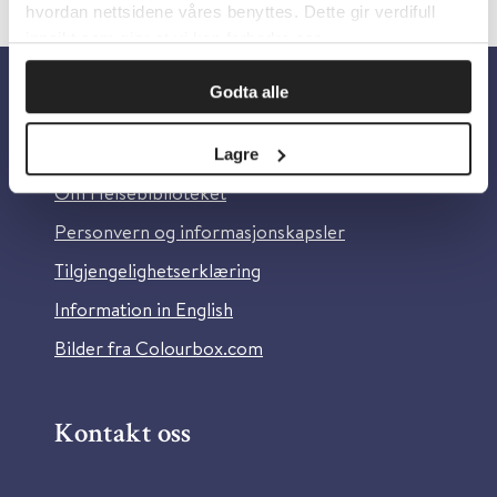
hvordan nettsidene våres benyttes. Dette gir verdifull
innsikt som gjør at vi kan forbedre oss.
Godta alle
Om oss
Lagre
Om Helsebiblioteket
Personvern og informasjonskapsler
Tilgjengelighetserklæring
Information in English
Bilder fra Colourbox.com
Kontakt oss