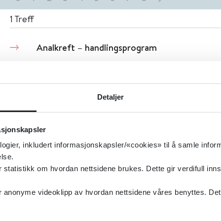
1
Treff
Analkreft – handlingsprogram
Helsedirektoratet
2021
Detaljer
asjonskapsler
logier, inkludert informasjonskapsler/«cookies» til å samle info
lse.
tatistikk om hvordan nettsidene brukes. Dette gir verdifull inns
anonyme videoklipp av hvordan nettsidene våres benyttes. Dette 