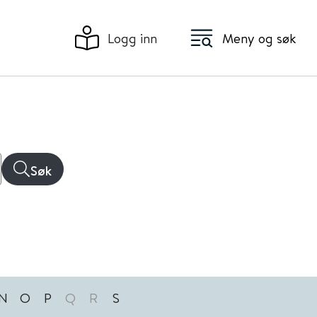
Logg inn
Meny og søk
Søk
N
O
P
Q
R
S