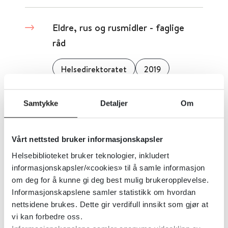
Eldre, rus og rusmidler - faglige
råd
Helsedirektoratet
2019
Detaljer
Samtykke
Detaljer
Om
Elektrokonvulsiv behandling (ECT)
Vårt nettsted bruker informasjonskapsler
- nasjonal faglig retningslinje
Helsebiblioteket bruker teknologier, inkludert
informasjonskapsler/«cookies» til å samle informasjon
Helsedirektoratet
2017
om deg for å kunne gi deg best mulig brukeropplevelse.
Informasjonskapslene samler statistikk om hvordan
nettsidene brukes. Dette gir verdifull innsikt som gjør at
Europeisk retningslinje for
vi kan forbedre oss.