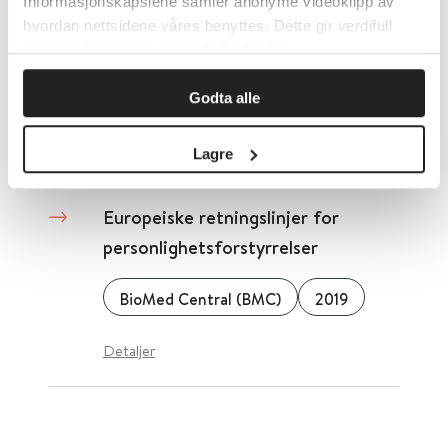
Informasjonskapslene samler anonyme videoklipp av
diagnostikk og behandling av
hvordan nettsidene våres benyttes. Dette gir verdifull
insomni
innsikt som gjør at vi kan forbedre oss.
European Sleep Research Society
2023
Godta alle
Detaljer
Lagre
Europeiske retningslinjer for
personlighetsforstyrrelser
BioMed Central (BMC)
2019
Detaljer