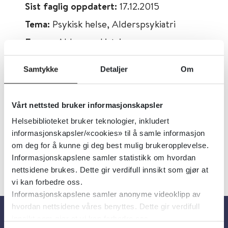
Sist faglig oppdatert:
17.12.2015
Tema:
Psykisk helse, Alderspsykiatri
Emner:
Alderspsykiatri
Dokumenttype:
Retningslinjer
Samtykke
Detaljer
Om
Utgiver:
National Institute for Health and
Care Excellence (NICE)
Vårt nettsted bruker informasjonskapsler
Språk:
Engelsk
Helsebiblioteket bruker teknologier, inkludert
informasjonskapsler/«cookies» til å samle informasjon
om deg for å kunne gi deg best mulig brukeropplevelse.
Informasjonskapslene samler statistikk om hvordan
nettsidene brukes. Dette gir verdifull innsikt som gjør at
vi kan forbedre oss.
Informasjonskapslene samler anonyme videoklipp av
hvordan nettsidene våres benyttes. Dette gir verdifull
innsikt som gjør at vi kan forbedre oss.