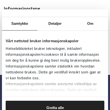
Informasjonstype
Samtykke
Detaljer
Om
Språk
Vårt nettsted bruker informasjonskapsler
Helsebiblioteket bruker teknologier, inkludert
informasjonskapsler/«cookies» til å samle informasjon
Ingen treff
om deg for å kunne gi deg best mulig brukeropplevelse.
Informasjonskapslene samler statistikk om hvordan
nettsidene brukes. Dette gir verdifull innsikt som gjør at
vi kan forbedre oss.
Informasjonskapslene samler anonyme videoklipp av
hvordan nettsidene våres benyttes. Dette gir verdifull
Om oss
innsikt som gjør at vi kan forbedre oss.
Om Helsebiblioteket
Godta alle