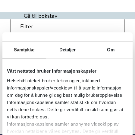
Gå til bokstav
Filter
1
Treff
Alfabetisk
Samtykke
Detaljer
Om
Medisininntak hos barn - enkle
teknikker
Vårt nettsted bruker informasjonskapsler
PharmaSafe
2020
Helsebiblioteket bruker teknologier, inkludert
informasjonskapsler/«cookies» til å samle informasjon
om deg for å kunne gi deg best mulig brukeropplevelse.
Informasjonskapslene samler statistikk om hvordan
nettsidene brukes. Dette gir verdifull innsikt som gjør at
vi kan forbedre oss.
Informasjonskapslene samler anonyme videoklipp av
hvordan nettsidene våres benyttes. Dette gir verdifull