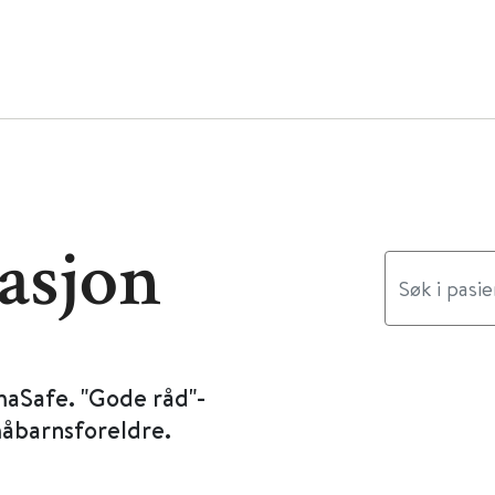
asjon
maSafe. "Gode råd"-
måbarnsforeldre.