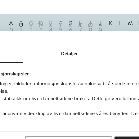
A
B
C
D
E
F
G
H
I
J
K
L
M
T
U
V
W
X
Y
Z
Æ
Ø
Å
0
1
2
3
4
5
6
7
8
9
0
Treff
Detaljer
asjonskapsler
logier, inkludert informasjonskapsler/«cookies» til å samle info
lse.
tatistikk om hvordan nettsidene brukes. Dette gir verdifull inns
anonyme videoklipp av hvordan nettsidene våres benyttes. Dette 