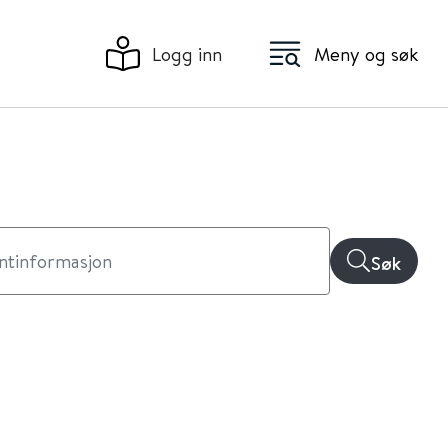
Logg inn
Meny og søk
Søk