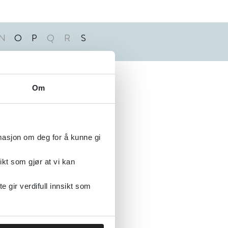
N
O
P
Q
R
S
Alfabetisk
Om
rmasjon om deg for å kunne gi
ikt som gjør at vi kan
gir verdifull innsikt som