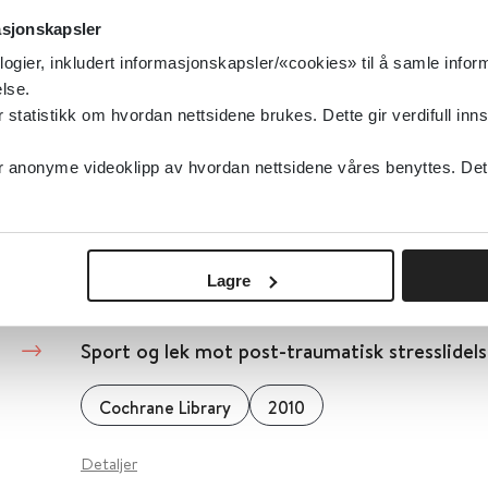
Nasjonalt kunnskapssenter om vold og traumatisk
asjonskapsler
logier, inkludert informasjonskapsler/«cookies» til å samle info
Detaljer
lse.
tatistikk om hvordan nettsidene brukes. Dette gir verdifull inns
Skolebaserte sekundære forebyggingsprogr
anonyme videoklipp av hvordan nettsidene våres benyttes. Dette 
Cochrane Library
2006
Detaljer
Lagre
Sport og lek mot post-traumatisk stresslidel
Cochrane Library
2010
Detaljer