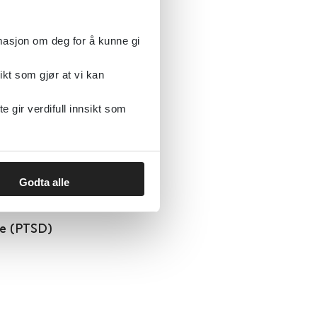
 stress
2018
rmasjon om deg for å kunne gi
ikt som gjør at vi kan
ammer mot vold
gir verdifull innsikt som
Godta alle
se (PTSD)