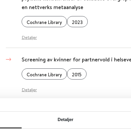
en nettverks metaanalyse
Cochrane Library
2023
Detaljer
Screening av kvinner for partnervold i helsev
Cochrane Library
2015
Detaljer
Seksuelle og fysiske overgrep mot barn og u
2007, revidert 2011
Detaljer