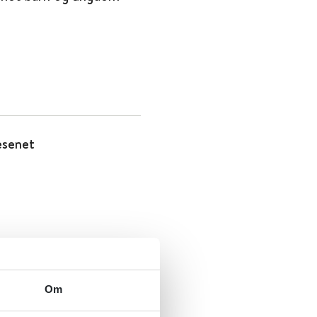
esenet
nge - kunnskapsstatus
Om