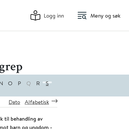
Logg inn
Meny og søk
rgrep
N
O
P
Q
R
S
Dato
Alfabetisk
k til behandling av
 mot barn og ungdom -