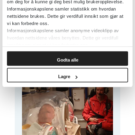
om deg for å kunne gi deg best mulig brukeropplevelse.
Informasjonskapslene samler statistikk om hvordan
nettsidene brukes. Dette gir verdifull innsikt som gjør at
vi kan forbedre oss.
Informasjonskapslene samler anonyme videoklipp av
Faglige råd til sykehus
hvordan nettsidene våres benyttes. Dette gir verdifull
om håndtering av
innsikt som gjør at vi kan forbedre oss.
ebolasykdom
Godta alle
29. mai 2026
Lagre