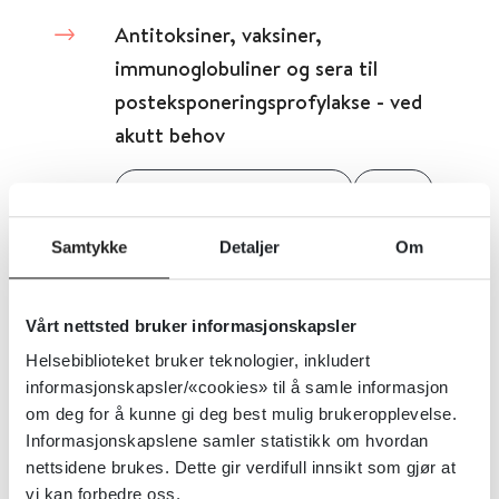
Antitoksiner, vaksiner,
immunoglobuliner og sera til
posteksponeringsprofylakse - ved
akutt behov
Universitetet i Oslo (UiO)
2020
Samtykke
Detaljer
Om
Smitterisikovurdering vedr. covid-
19 - eksempel på pre-triage skjema
Vårt nettsted bruker informasjonskapsler
Helsebiblioteket bruker teknologier, inkludert
Oslo Universitetssykehus
informasjonskapsler/«cookies» til å samle informasjon
om deg for å kunne gi deg best mulig brukeropplevelse.
Detaljer
Informasjonskapslene samler statistikk om hvordan
nettsidene brukes. Dette gir verdifull innsikt som gjør at
vi kan forbedre oss.