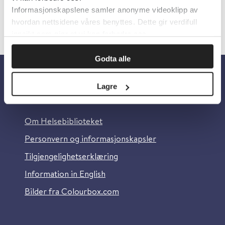
Informasjonskapslene samler anonyme videoklipp av
hvordan nettsidene våres benyttes. Dette gir verdifull
innsikt som gjør at vi kan forbedre oss.
Godta alle
Lagre
Om oss
Om Helsebiblioteket
Personvern og informasjonskapsler
Tilgjengelighetserklæring
Information in English
Bilder fra Colourbox.com