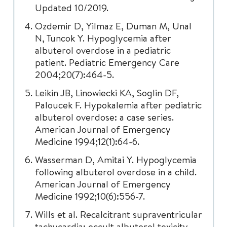
Updated 10/2019.
Ozdemir D, Yilmaz E, Duman M, Unal
N, Tuncok Y. Hypoglycemia after
albuterol overdose in a pediatric
patient. Pediatric Emergency Care
2004;20(7):464-5.
Leikin JB, Linowiecki KA, Soglin DF,
Paloucek F. Hypokalemia after pediatric
albuterol overdose: a case series.
American Journal of Emergency
Medicine 1994;12(1):64-6.
Wasserman D, Amitai Y. Hypoglycemia
following albuterol overdose in a child.
American Journal of Emergency
Medicine 1992;10(6):556-7.
Wills et al. Recalcitrant supraventricular
tachycardia: occult albuterol toxicity