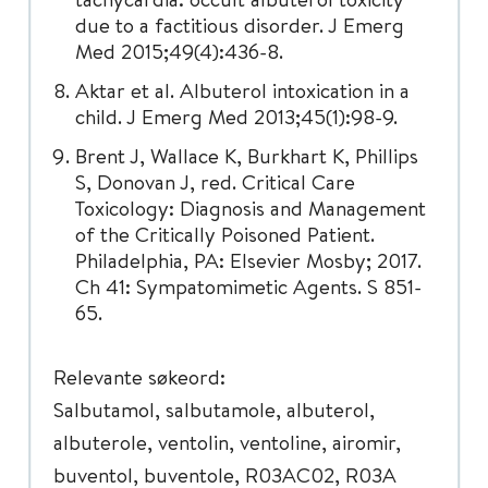
due to a factitious disorder. J Emerg
Med 2015;49(4):436-8.
Aktar et al. Albuterol intoxication in a
child. J Emerg Med 2013;45(1):98-9.
Brent J, Wallace K, Burkhart K, Phillips
S, Donovan J, red. Critical Care
Toxicology: Diagnosis and Management
of the Critically Poisoned Patient.
Philadelphia, PA: Elsevier Mosby; 2017.
Ch 41: Sympatomimetic Agents. S 851-
65.
Relevante søkeord:
Salbutamol, salbutamole, albuterol,
albuterole, ventolin, ventoline, airomir,
buventol, buventole, R03AC02, R03A