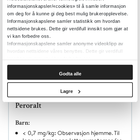
kommer eventuelt raskt (innen 30-60
informasjonskapsler/«cookies» til å samle informasjon
minutter).
om deg for å kunne gi deg best mulig brukeropplevelse.
Informasjonskapslene samler statistikk om hvordan
Skyll munnen.
nettsidene brukes. Dette gir verdifull innsikt som gjør at
Til sykehus ved mer enn lette
vi kan forbedre oss.
symptomer (kraftige magesymptomer,
Informasjonskapslene samler anonyme videoklipp av
uttalt takykardi, svimmelhet, sløvhet,
hvordan nettsidene våres benyttes. Dette gir verdifull
svakhet i muskulatur, uro, forvirring
innsikt som gjør at vi kan forbedre oss.
eller sløvhet).
Godta alle
Ved store, selvpåførte inntak til lege
for vurdering og ev observasjon.
Lagre
Peroralt
Barn:
< 0,7 mg/kg: Observasjon hjemme. Til