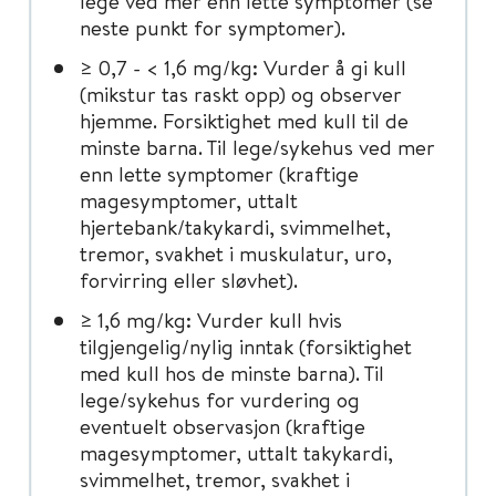
lege ved mer enn lette symptomer (se
neste punkt for symptomer).
≥ 0,7 - < 1,6 mg/kg: Vurder å gi kull
(mikstur tas raskt opp) og observer
hjemme. Forsiktighet med kull til de
minste barna. Til lege/sykehus ved mer
enn lette symptomer (kraftige
magesymptomer, uttalt
hjertebank/takykardi, svimmelhet,
tremor, svakhet i muskulatur, uro,
forvirring eller sløvhet).
≥ 1,6 mg/kg: Vurder kull hvis
tilgjengelig/nylig inntak (forsiktighet
med kull hos de minste barna). Til
lege/sykehus for vurdering og
eventuelt observasjon (kraftige
magesymptomer, uttalt takykardi,
svimmelhet, tremor, svakhet i