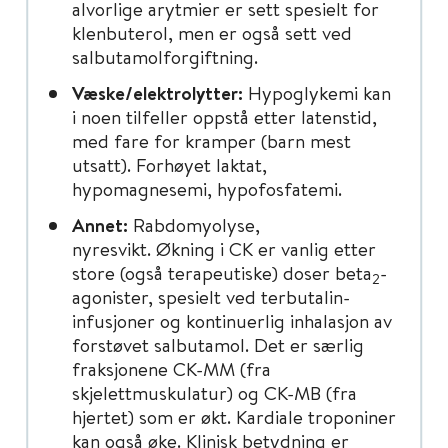
alvorlige arytmier er sett spesielt for
klenbuterol, men er også sett ved
salbutamolforgiftning.
Væske/elektrolytter:
Hypoglykemi kan
i noen tilfeller oppstå etter latenstid,
med fare for kramper (barn mest
utsatt). Forhøyet laktat,
hypomagnesemi, hypofosfatemi.
Annet:
Rabdomyolyse,
nyresvikt. Økning i CK er vanlig etter
store (også terapeutiske) doser beta
-
2
agonister, spesielt ved terbutalin-
infusjoner og kontinuerlig inhalasjon av
forstøvet salbutamol. Det er særlig
fraksjonene CK-MM (fra
skjelettmuskulatur) og CK-MB (fra
hjertet) som er økt. Kardiale troponiner
kan også øke. Klinisk betydning er