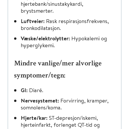
hjertebank/sinustakykardi,
brystsmerter.
Luftveier:
Rask respirasjonsfrekvens,
bronkodilatasjon.
Væske/elektrolytter:
Hypokalemi og
hyperglykemi.
Mindre vanlige/mer alvorlige
symptomer/tegn:
GI:
Diaré.
Nervesystemet:
Forvirring, kramper,
somnolens/koma.
Hjerte/kar:
ST-depresjon/iskemi,
hjerteinfarkt, forlenget QT-tid og