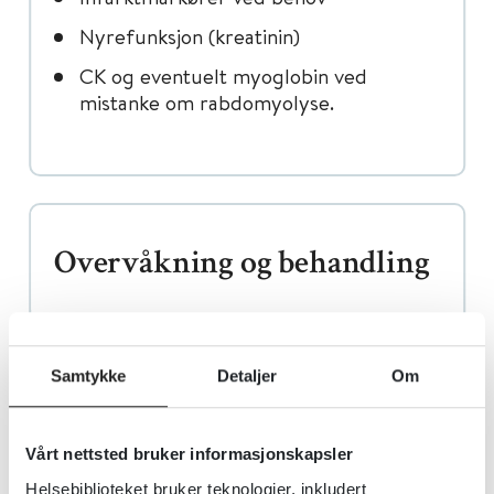
Nyrefunksjon (kreatinin)
CK og eventuelt myoglobin ved
mistanke om rabdomyolyse.
Overvåkning og behandling
Inhalasjon
Samtykke
Detaljer
Om
Barn og voksne:
Det er lite sannsynlig at det blir alvorlige
Vårt nettsted bruker informasjonskapsler
symptomer etter uhell. Symptomer
Helsebiblioteket bruker teknologier, inkludert