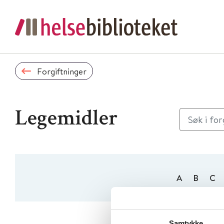
Forgiftninger
Legemidler
A
B
C
1 treff
Samtykke