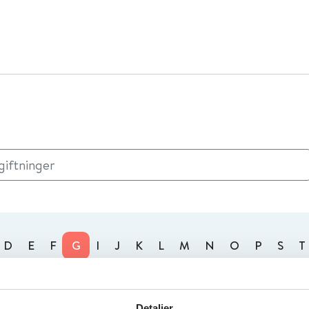
D
E
F
G
I
J
K
L
M
N
O
P
S
T
Detaljer