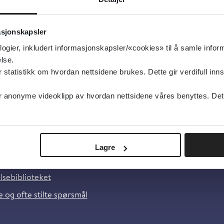
pentin - behandlingsanbefaling ved forgiftning
asjonskapsler
logier, inkludert informasjonskapsler/«cookies» til å samle info
lse.
tatistikk om hvordan nettsidene brukes. Dette gir verdifull inns
anonyme videoklipp av hvordan nettsidene våres benyttes. Dette 
oss
Lagre
lsebiblioteket
 og ofte stilte spørsmål