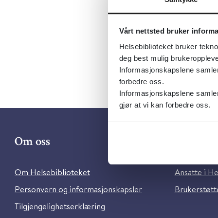
Gaba
Vårt nettsted bruker inform
Helsebiblioteket bruker tekno
deg best mulig brukeroppleve
Informasjonskapslene samler s
forbedre oss.
Informasjonskapslene samler 
gjør at vi kan forbedre oss.
Om oss
Kontakt 
Om Helsebiblioteket
Ansatte i He
Personvern og informasjonskapsler
Brukerstøtte
Tilgjengelighetserklæring