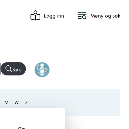
Logg inn
Meny og søk
Søk
V
W
Z
Alfabetisk
Nyest
Om