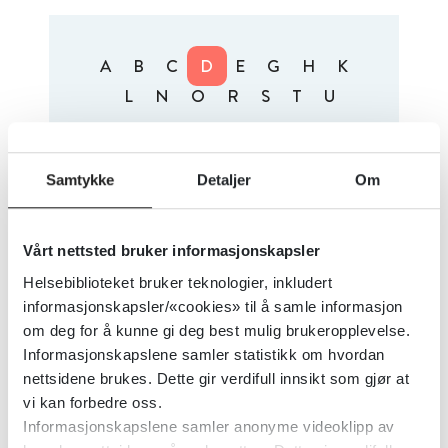
A
B
C
D
E
G
H
K
L
N
O
R
S
T
U
Alfabetisk
Nyest
1 treff
Samtykke
Detaljer
Om
Dissosiative stoffer –
Vårt nettsted bruker informasjonskapsler
behandlingsanbefaling ved
Helsebiblioteket bruker teknologier, inkludert
forgiftning
informasjonskapsler/«cookies» til å samle informasjon
om deg for å kunne gi deg best mulig brukeropplevelse.
Informasjonskapslene samler statistikk om hvordan
nettsidene brukes. Dette gir verdifull innsikt som gjør at
vi kan forbedre oss.
Informasjonskapslene samler anonyme videoklipp av