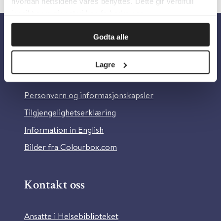
hvordan nettsidene våres benyttes. Dette gir verdifull
innsikt som gjør at vi kan forbedre oss.
Godta alle
Om oss
Lagre
Om Helsebiblioteket
Personvern og informasjonskapsler
Tilgjengelighetserklæring
Information in English
Bilder fra Colourbox.com
Kontakt oss
Ansatte i Helsebiblioteket