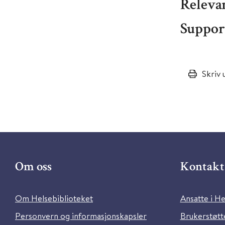
Relevan
Suppor
Skriv 
Om oss
Kontakt 
Om Helsebiblioteket
Ansatte i He
Personvern og informasjonskapsler
Brukerstøtte