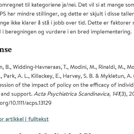
 omregnet til kategoriene ja/nei. Det vil si at mange s
S har mindre stillinger, og dette er skjult i disse tallen
ge ikke klarer å stå i jobb over tid. Dette er faktorer
 i beregningen og vurdere i en bred implementering.
nse
 B., Widding‐Havneraas, T., Modini, M., Rinaldi, M., Moe
 Park, A. L., Killackey, E., Harvey, S. B. & Mykletun, A.
sion of the impact of policy on the efficacy of individ
 and support.
Acta Psychiatrica Scandinavica, 141
(3), 2
.org/10.1111/acps.13129
r artikkel i fulltekst