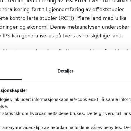
en bred implementering av IPS. Etter hvert har usikker
neralisering ført til gjennomføring av effektstudier
rte kontrollerte studier (RCT)) i flere land med ulike
rdninger og økonomi. Denne metaanalysen undersøker
 IPS kan generaliseres på tvers av forskjellige land.
isk søk etter vitenskapelig litteratur ble utført i henho
njer (PRISMA) for å identifisere studier som har brukt 
al effekt av IPS på tvers av studiene ble fastslått ved
Detaljer
e. Om effektiviteten til IPS kan generaliseres mellom u
ert ved å kontrollere for konteksten med data hentet
asjonskapsler
sbanken.
logier, inkludert informasjonskapsler/«cookies» til å samle info
lse.
ematiske oversikten identifiserte 27 effektstudier. An
tatistikk om hvordan nettsidene brukes. Dette gir verdifull inns
samlet viser at mer enn dobbelt så mange kommer i or
iltak bygget på IPS-modellen sammenlignet med standa
anonyme videoklipp av hvordan nettsidene våres benyttes. Dette 