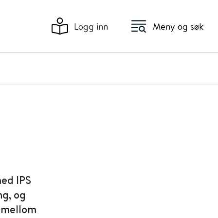
Logg inn
Meny og søk
med IPS
ng, og
s mellom