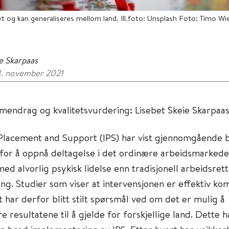
ivt og kan generaliseres mellom land. Ill.foto: Unsplash Foto: Timo Wie
e Skarpaas
4. november 2021
endrag og kvalitetsvurdering: Lisebet Skeie Skarpaa
 Placement and Support (IPS) har vist gjennomgående 
 for å oppnå deltagelse i det ordinære arbeidsmarkede
ed alvorlig psykisk lidelse enn tradisjonell arbeidsrett
ring. Studier som viser at intervensjonen er effektiv ko
t har derfor blitt stilt spørsmål ved om det er mulig å
e resultatene til å gjelde for forskjellige land. Dette h