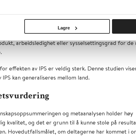
et rehabilitering. Effekten av IPS ble marginalt reduse
and med sterk juridisk beskyttelse mot oppsigelser. Men
edusert av forskjeller i landene mellom regulering av m
Lagre
, generøsitet av uføretrygd, type integreringspolitikk,
odukt, arbeidsledighet eller sysselsettingsgrad for de
.
for effekten av IPS er veldig sterk. Denne studien vise
v IPS kan generaliseres mellom land.
etsvurdering
nskapsoppsummeringen og metaanalysen holder høy
ig kvalitet, og det er grunn til å kunne stole på result
en. Hovedutfallsmålet, om deltagerne har kommet i o