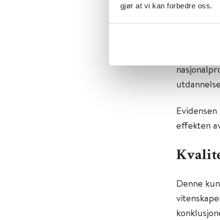
gjør at vi kan forbedre oss.
arbeidsrett
utført i l
ble ikke r
ansettelse
nasjonalpr
utdannelse
Evidensen 
effekten a
Kvalit
Denne kun
vitenskapel
konklusjon