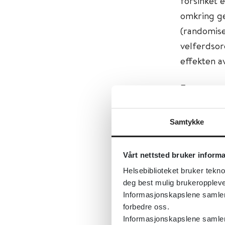
forsinket 
omkring ge
(randomise
velferdso
effekten av
Et systemat
retningsli
design. Tot
Samtykke
metaanalys
ble analys
Vårt nettsted bruker inform
og Verden
Helsebiblioteket bruker tekno
deg best mulig brukeroppleve
Denne syst
Informasjonskapslene samler s
artiklene 
forbedre oss.
arbeid i t
Informasjonskapslene samler 