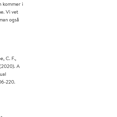
om kommer i
e. Vi vet
 man også
, C. F.,
 (2020). A
ual
06-220.