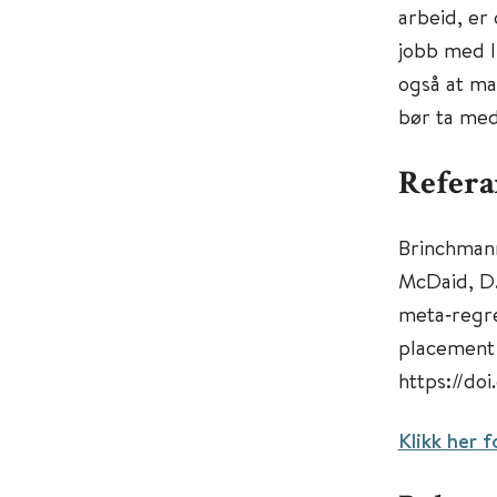
arbeid, er
jobb med IP
også at man
bør ta med
Refera
Brinchmann,
McDaid, D.,
meta‐regres
placement
https://doi
Klikk her fo