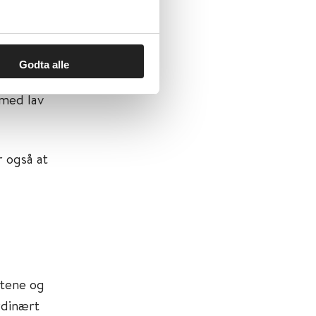
rt i studier
 effekten
idlertidig
Godta alle
 brutto
 med lav
r også at
atene og
rdinært