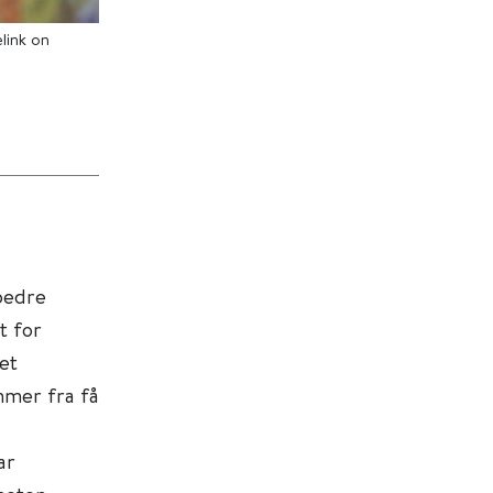
link on
s
bedre
t for
et
mmer fra få
ar