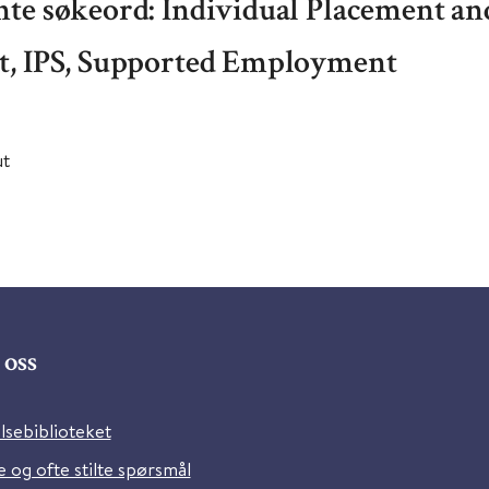
te søkeord: Individual Placement an
t, IPS, Supported Employment
ut
oss
lsebiblioteket
 og ofte stilte spørsmål