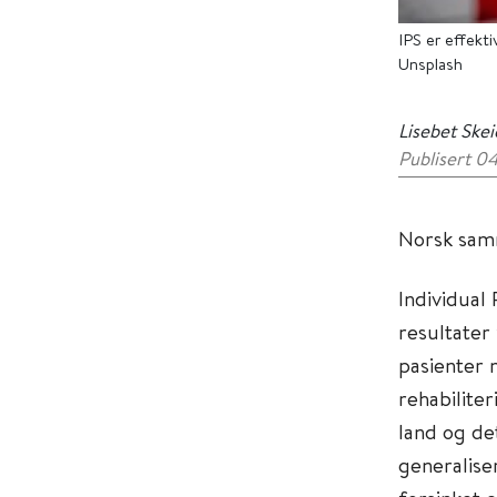
IPS er effekt
Unsplash
Lisebet Skei
Publisert 0
Norsk samm
Individual
resultater
pasienter m
rehabilite
land og de
generaliser