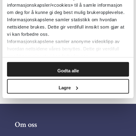
Emner:
Psykisk helse, Supported
informasjonskapsler/«cookies» til å samle informasjon
employment
om deg for å kunne gi deg best mulig brukeropplevelse.
Informasjonskapslene samler statistikk om hvordan
Dokumenttype:
Oppsummert forskning
nettsidene brukes. Dette gir verdifull innsikt som gjør at
Utgiver:
Journal of Occupational
vi kan forbedre oss.
Rehabilitation
Informasjonskapslene samler anonyme videoklipp av
hvordan nettsidene våres benyttes. Dette gir verdifull
Språk:
Engelsk
innsikt som gjør at vi kan forbedre oss.
Godta alle
Lagre
Om oss