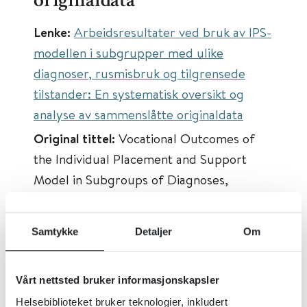
originaldata
Lenke:
Arbeidsresultater ved bruk av IPS-
modellen i subgrupper med ulike
diagnoser, rusmisbruk og tilgrensede
tilstander: En systematisk oversikt og
analyse av sammenslåtte originaldata
Original tittel:
Vocational Outcomes of
the Individual Placement and Support
Model in Subgroups of Diagnoses,
Substance Abuse, and Forensic
Conditions: A Systematic Review and
Samtykke
Detaljer
Om
Analysis of Pooled Original Data
Først publisert:
04.03.2021
Vårt nettsted bruker informasjonskapsler
Tema:
Arbeidsinkludering
Helsebiblioteket bruker teknologier, inkludert