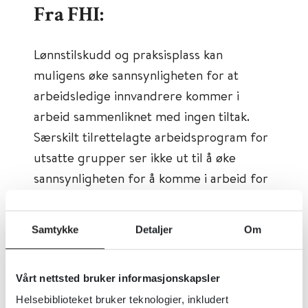
Fra FHI:
Lønnstilskudd og praksisplass kan
muligens øke sannsynligheten for at
arbeidsledige innvandrere kommer i
arbeid sammenliknet med ingen tiltak.
Særskilt tilrettelagte arbeidsprogram for
utsatte grupper ser ikke ut til å øke
sannsynligheten for å komme i arbeid for
arbeidsledige innvandrere sammenliknet
med ingen tiltak.
Samtykke
Detaljer
Om
Først publisert:
29.05.2015
Sist faglig oppdatert:
29.05.2015
Vårt nettsted bruker informasjonskapsler
Helsebiblioteket bruker teknologier, inkludert
Tema:
Arbeidsinkludering