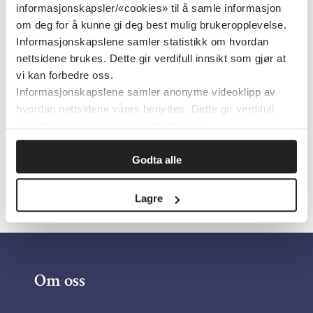
informasjonskapsler/«cookies» til å samle informasjon
Emner:
Supported employment,
om deg for å kunne gi deg best mulig brukeropplevelse.
Arbeidsledighet
Informasjonskapslene samler statistikk om hvordan
nettsidene brukes. Dette gir verdifull innsikt som gjør at
Dokumenttype:
Oppsummert forskning
vi kan forbedre oss.
Utgiver:
Folkehelseinstituttet (FHI)
Informasjonskapslene samler anonyme videoklipp av
hvordan nettsidene våres benyttes. Dette gir verdifull
Språk:
Norsk
innsikt som gjør at vi kan forbedre oss.
Godta alle
Lagre
Om oss