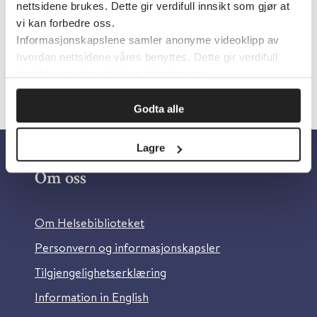
nettsidene brukes. Dette gir verdifull innsikt som gjør at
Språk:
Engelsk
vi kan forbedre oss.
Informasjonskapslene samler anonyme videoklipp av
hvordan nettsidene våres benyttes. Dette gir verdifull
innsikt som gjør at vi kan forbedre oss.
Godta alle
Lagre
Om oss
Om Helsebiblioteket
Personvern og informasjonskapsler
Tilgjengelighetserklæring
Information in English