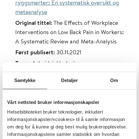
ryggsmerter: En systematisk oversikt og
metaanalyse
Original tittel:
The Effects of Workplace
Interventions on Low Back Pain in Workers:
A Systematic Review and Meta-Analysis
Først publisert:
30.11.2021
Tema:
Arbeidsinkludering
Emner:
Fysisk helse, Tilbakeføring til
Samtykke
Detaljer
Om
arbeidslivet, Tiltak på arbeidsplassen,
Sykefravær
Dokumenttype:
Oppsummert forskning
Vårt nettsted bruker informasjonskapsler
Helsebiblioteket bruker teknologier, inkludert
Utgiver:
International Journal of
informasjonskapsler/«cookies» til å samle informasjon
Environmental Research and Public
om deg for å kunne gi deg best mulig brukeropplevelse.
Health
Informasjonskapslene samler statistikk om hvordan