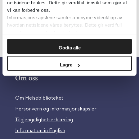
nettsidene brukes. Dette gir verdifull innsikt som gjør at
Språk:
Engelsk
vi kan forbedre oss.
Informasjonskapslene samler anonyme videoklipp av
hvordan nettsidene våres benyttes. Dette gir verdifull
innsikt som gjør at vi kan forbedre oss.
Godta alle
Lagre
Om oss
Om Helsebiblioteket
Personvern og informasjonskapsler
Tilgjengelighetserklæring
Information in English