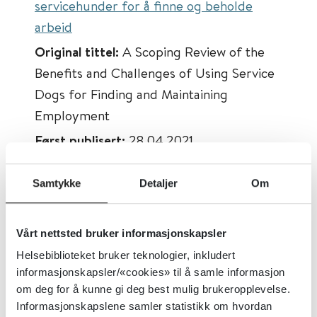
servicehunder for å finne og beholde
arbeid
Original tittel:
A Scoping Review of the
Benefits and Challenges of Using Service
Dogs for Finding and Maintaining
Employment
Først publisert:
28.04.2021
Tema:
Arbeidsinkludering
Samtykke
Detaljer
Om
Emner:
Psykisk helse, Supported
employment, Fysisk helse, Tilbakeføring til
arbeidslivet, Tiltak på arbeidsplassen
Vårt nettsted bruker informasjonskapsler
Dokumenttype:
Oppsummert forskning
Helsebiblioteket bruker teknologier, inkludert
informasjonskapsler/«cookies» til å samle informasjon
Utgiver:
Journal of Occupational
om deg for å kunne gi deg best mulig brukeropplevelse.
Rehabilitation
Informasjonskapslene samler statistikk om hvordan