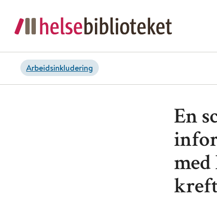
Arbeidsinkludering
En s
infor
med k
kref