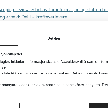
scoping review av behov for informasjon og støtte i fo
og arbeid: Del I – kreftoverlevere
ttel:
A scoping review on information and support nee
cancer and work: part I – cancer survivors
Detaljer
isert:
04.03.2026
idsinkludering
asjonskapsler
kisk helse, Supported employment, Fysisk helse, Tilbak
logier, inkludert informasjonskapsler/«cookies» til å samle info
t, Arbeidsrettet rehabilitering
lse.
type:
Oppsummert forskning
tatistikk om hvordan nettsidene brukes. Dette gir verdifull inns
ournal of Cancer Survivorship
anonyme videoklipp av hvordan nettsidene våres benyttes. Dette 
elsk