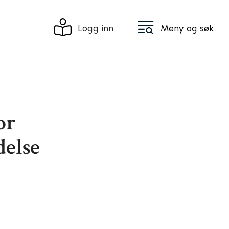
Logg inn
Meny og søk
or
delse