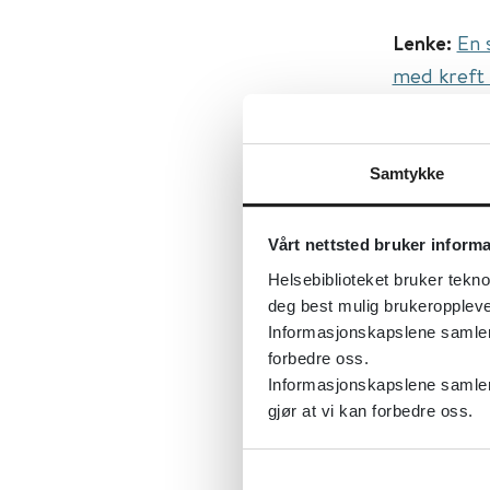
Lenke:
En 
med kreft 
Original ti
regarding 
Samtykke
Først publ
Tema:
Arbe
Vårt nettsted bruker inform
Emner:
Psy
Helsebiblioteket bruker tekno
arbeidslive
deg best mulig brukeroppleve
Dokument
Informasjonskapslene samler s
forbedre oss.
Utgiver:
J
Informasjonskapslene samler 
Språk:
Eng
gjør at vi kan forbedre oss.