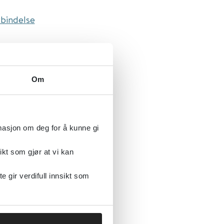
rbindelse
ds
Om
eføring til
rmasjon om deg for å kunne gi
ikt som gjør at vi kan
gir verdifull innsikt som