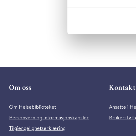
Utgiver:
Pa
Språk:
Eng
Om oss
Kontakt 
Om Helsebiblioteket
Ansatte i He
Personvern og informasjonskapsler
Brukerstøtte
Tilgjengelighetserklæring