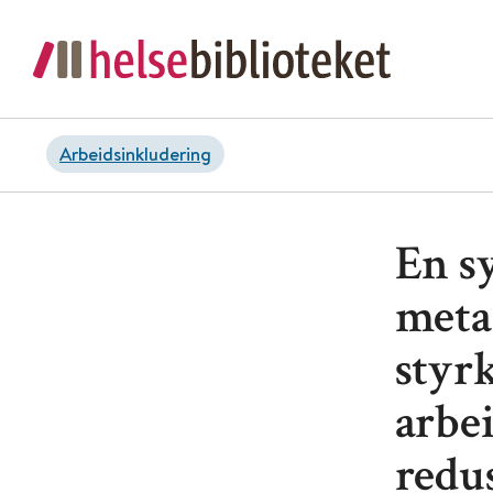
Arbeidsinkludering
En s
meta
styr
arbei
redu