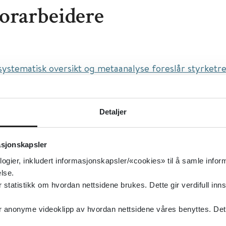
orarbeidere
systematisk oversikt og metaanalyse foreslår styrketr
er på arbeidsplassen som tiltak for å redusere nakkesm
eidere
Detaljer
ttel:
Systematic review and meta-analysis suggest str
nd workplace modifications may reduce neck pain in off
asjonskapsler
logier, inkludert informasjonskapsler/«cookies» til å samle info
isert:
13.07.2020
lse.
idsinkludering
tatistikk om hvordan nettsidene brukes. Dette gir verdifull inns
isk helse, Arbeidsmiljø, Tiltak på arbeidsplassen, Syke
anonyme videoklipp av hvordan nettsidene våres benyttes. Dette 
type:
Oppsummert forskning