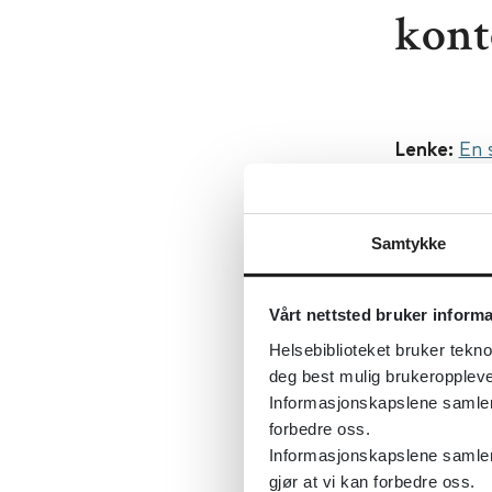
kont
Lenke:
En 
tilpasning
kontorarb
Samtykke
Original ti
training a
workers
Vårt nettsted bruker inform
Helsebiblioteket bruker tekno
Først publ
deg best mulig brukeroppleve
Tema:
Arbe
Informasjonskapslene samler s
forbedre oss.
Emner:
Fys
Informasjonskapslene samler 
Dokument
gjør at vi kan forbedre oss.