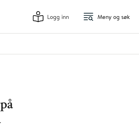
Logg inn
Meny og søk
 på
å