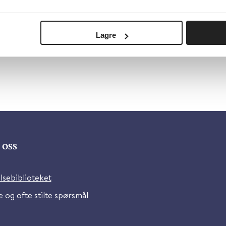
in Practice
elsk
Lagre
oss
lsebiblioteket
 og ofte stilte spørsmål