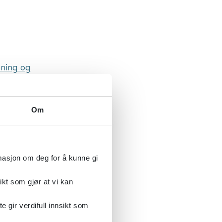
ening og
erter hos
Om
ength
ice
rmasjon om deg for å kunne gi
ikt som gjør at vi kan
fravær
gir verdifull innsikt som