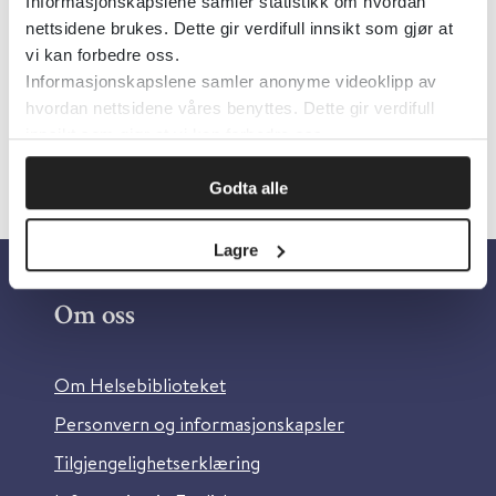
Informasjonskapslene samler statistikk om hvordan
Oncology
nettsidene brukes. Dette gir verdifull innsikt som gjør at
Språk:
Engelsk
vi kan forbedre oss.
Informasjonskapslene samler anonyme videoklipp av
hvordan nettsidene våres benyttes. Dette gir verdifull
innsikt som gjør at vi kan forbedre oss.
Godta alle
Lagre
Om oss
Om Helsebiblioteket
Personvern og informasjonskapsler
Tilgjengelighetserklæring