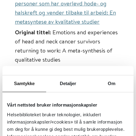
personer som har overlevd hode- og
halskreft og vender tilbake til arbeid: En
metasyntese av kvalitative studier
Original tittel:
Emotions and experiences
of head and neck cancer survivors
returning to work: A meta-synthesis of
qualitative studies
Først publisert:
27.05.2025
Tema:
Arbeidsinkludering
Samtykke
Detaljer
Om
Emner:
Psykisk helse, Supported
employment, Fysisk helse, Tilbakeføring til
Vårt nettsted bruker informasjonskapsler
arbeidslivet
Helsebiblioteket bruker teknologier, inkludert
Dokumenttype:
Oppsummert forskning
informasjonskapsler/«cookies» til å samle informasjon
om deg for å kunne gi deg best mulig brukeropplevelse.
Utgiver:
Journal of Psychosocial