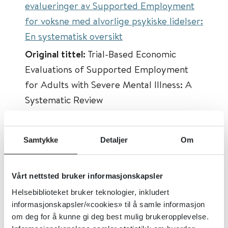
evalueringer av Supported Employment
for voksne med alvorlige psykiske lidelser:
En systematisk oversikt
Original tittel:
Trial-Based Economic
Evaluations of Supported Employment
for Adults with Severe Mental Illness: A
Systematic Review
Først publisert:
17.01.2022
Tema:
Arbeidsinkludering
Samtykke
Detaljer
Om
Emner:
Psykisk helse, Supported
employment
Vårt nettsted bruker informasjonskapsler
Dokumenttype:
Oppsummert forskning
Helsebiblioteket bruker teknologier, inkludert
Utgiver:
Administration and Policy in
informasjonskapsler/«cookies» til å samle informasjon
om deg for å kunne gi deg best mulig brukeropplevelse.
Mental Health and Mental Health Services