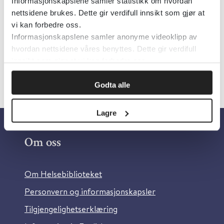
Informasjonskapslene samler statistikk om hvordan
Research
nettsidene brukes. Dette gir verdifull innsikt som gjør at
Språk:
Engelsk
vi kan forbedre oss.
Informasjonskapslene samler anonyme videoklipp av
hvordan nettsidene våres benyttes. Dette gir verdifull
innsikt som gjør at vi kan forbedre oss.
Godta alle
Lagre
Om oss
Om Helsebiblioteket
Personvern og informasjonskapsler
Tilgjengelighetserklæring