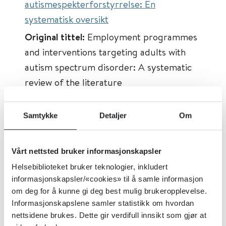
autismespekterforstyrrelse: En
systematisk oversikt
Original tittel:
Employment programmes
and interventions targeting adults with
autism spectrum disorder: A systematic
review of the literature
Først publisert:
18.08.2016
Samtykke
Detaljer
Om
Tema:
Arbeidsinkludering
Emner:
Psykisk helse, Supported
employment
Vårt nettsted bruker informasjonskapsler
Dokumenttype:
Oppsummert forskning
Helsebiblioteket bruker teknologier, inkludert
informasjonskapsler/«cookies» til å samle informasjon
Utgiver:
Autism
om deg for å kunne gi deg best mulig brukeropplevelse.
Språk:
Engelsk
Informasjonskapslene samler statistikk om hvordan
nettsidene brukes. Dette gir verdifull innsikt som gjør at