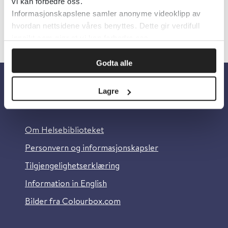
vi kan forbedre oss.
Informasjonskapslene samler anonyme videoklipp av
hvordan nettsidene våres benyttes. Dette gir verdifull
innsikt som gjør at vi kan forbedre oss.
Godta alle
Lagre
Om oss
Om Helsebiblioteket
Personvern og informasjonskapsler
Tilgjengelighetserklæring
Information in English
Bilder fra Colourbox.com