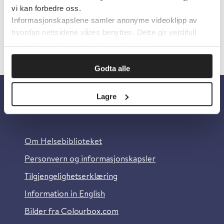
vi kan forbedre oss.
Informasjonskapslene samler anonyme videoklipp av
hvordan nettsidene våres benyttes. Dette gir verdifull
innsikt som gjør at vi kan forbedre oss.
Godta alle
Lagre
Om oss
Om Helsebiblioteket
Personvern og informasjonskapsler
Tilgjengelighetserklæring
Information in English
Bilder fra Colourbox.com