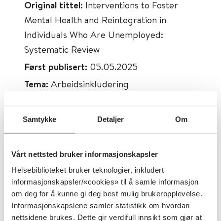
Original tittel:
Interventions to Foster
Mental Health and Reintegration in
Individuals Who Are Unemployed:
Systematic Review
Først publisert:
05.05.2025
Tema:
Arbeidsinkludering
Emner:
Psykisk helse, Supported
employment, Arbeidsledighet,
Samtykke
Detaljer
Om
Inntektssikring, Tilbakeføring til
arbeidslivet
Vårt nettsted bruker informasjonskapsler
Dokumenttype:
Oppsummert forskning
Helsebiblioteket bruker teknologier, inkludert
Utgiver:
JMIR Public Health &
informasjonskapsler/«cookies» til å samle informasjon
Surveillance
om deg for å kunne gi deg best mulig brukeropplevelse.
Informasjonskapslene samler statistikk om hvordan
Språk:
Engelsk
nettsidene brukes. Dette gir verdifull innsikt som gjør at