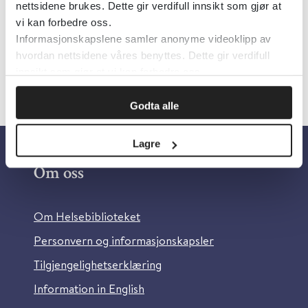
nettsidene brukes. Dette gir verdifull innsikt som gjør at
Språk:
Engelsk
vi kan forbedre oss.
Informasjonskapslene samler anonyme videoklipp av
hvordan nettsidene våres benyttes. Dette gir verdifull
innsikt som gjør at vi kan forbedre oss.
Godta alle
Lagre
Om oss
Om Helsebiblioteket
Personvern og informasjonskapsler
Tilgjengelighetserklæring
Information in English