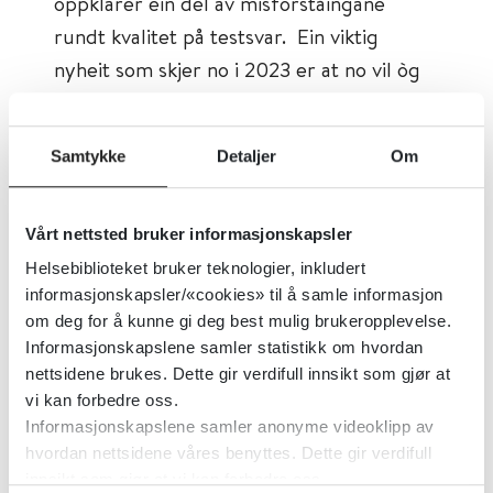
oppklarer ein del av misforståingane
rundt kvalitet på testsvar. Ein viktig
nyheit som skjer no i 2023 er at no vil òg
kvinner frå 25-33 år
testast primært for
HPV, i staden for at ein før berre såg på
Samtykke
Detaljer
Om
cellene frå livmorhalsen i eit mikroskop.
Behandling
Vårt nettsted bruker informasjonskapsler
Helsebiblioteket bruker teknologier, inkludert
Når sjukdommen er eit faktum så er det
informasjonskapsler/«cookies» til å samle informasjon
om deg for å kunne gi deg best mulig brukeropplevelse.
gode prognosar med riktig behandling.
Informasjonskapslene samler statistikk om hvordan
Overlevinga er høg; 82,6 prosent etter 5
nettsidene brukes. Dette gir verdifull innsikt som gjør at
år og 95,7 prosent om sjukdommen blir
vi kan forbedre oss.
oppdaga på eit tidleg lokalisert stadium.
Informasjonskapslene samler anonyme videoklipp av
hvordan nettsidene våres benyttes. Dette gir verdifull
Dei viktigaste kjeldene for behandling på
innsikt som gjør at vi kan forbedre oss.