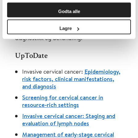
Helsebiblioteket er Helsedirektoratets
nasjonale retningsliner
. Helsebiblioteket
Godta alle
har òg andre gode internasjonale
oppslagsverk om førebygging,
Lagre
diagnostikk og behandling.
UpToDate
Invasive cervical cancer:
Epidemiology,
risk factors, clinical manifestations,
and diagnosis
Screening for cervical cancer in
resource-rich settings
Invasive cervical cancer: Staging and
evaluation of lymph nodes
Management of early-stage cervical