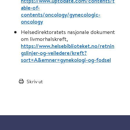
https://www.uptodate.com/contents/t
able-of-
contents/oncology/gynecologic-
oncology
Helsedirektoratets nasjonale dokument
om livmorhalskreft,
https://www.helsebiblioteket.no/retnin
gslinjer-og-veiledere/kreft?
sort=A&emner=gynekologi-og-fodsel
Skriv ut