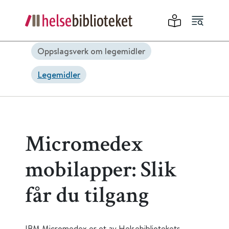
Oppslagsverk om legemidler
Legemidler
Micromedex
mobilapper: Slik
får du tilgang
IBM Micromedex er et av Helsebibliotekets