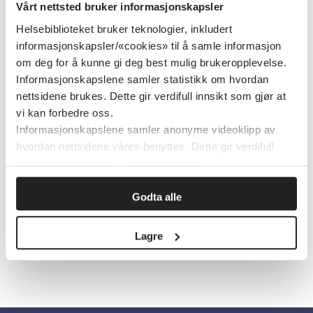
Vårt nettsted bruker informasjonskapsler
Instruksjoner og passord for nedlasting
Helsebiblioteket bruker teknologier, inkludert
finner du ved å klikke på «Mobile
informasjonskapsler/«cookies» til å samle informasjon
om deg for å kunne gi deg best mulig brukeropplevelse.
Application Access» øverst til høyre
Informasjonskapslene samler statistikk om hvordan
på
IBM Micromedex-startsiden
. På den
nettsidene brukes. Dette gir verdifull innsikt som gjør at
siden du kommer til, finner du
vi kan forbedre oss.
"Micromedex Apps on Mobile Devices"
Informasjonskapslene samler anonyme videoklipp av
hvordan nettsidene våres benyttes. Dette gir verdifull
helt nederst. Denne lenken fører til siden
innsikt som gjør at vi kan forbedre oss.
med passordene.
Godta alle
Skriv ut
Lagre