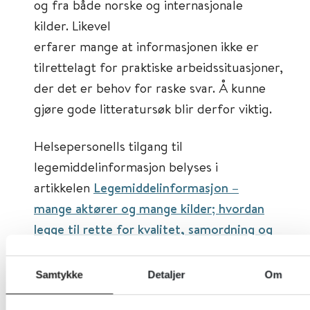
og fra både norske og internasjonale
kilder. Likevel
erfarer mange at informasjonen ikke er
tilrettelagt for praktiske arbeidssituasjoner,
der det er behov for raske svar. Å kunne
gjøre gode litteratursøk blir derfor viktig.
Helsepersonells tilgang til
legemiddelinformasjon belyses i
artikkelen
Legemiddelinformasjon –
mange aktører og mange kilder; hvordan
legge til rette for kvalitet, samordning og
deling?
, som nå er elektronisk tilgjengelig
på
http://www.farmatid.no/
.
Samtykke
Detaljer
Om
Artikkelen har tre deler: