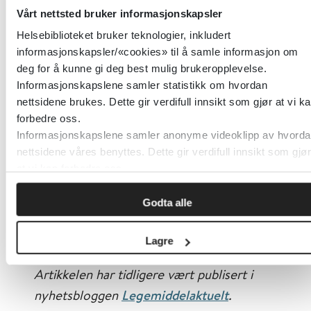
Vårt nettsted bruker informasjonskapsler
Hvordan finne den gode kunnskapen?
Helsebiblioteket bruker teknologier, inkludert
informasjonskapsler/«cookies» til å samle informasjon om
Tilgjengelige kilder for
deg for å kunne gi deg best mulig brukeropplevelse.
legemiddelinformasjon
Informasjonskapslene samler statistikk om hvordan
Videre utvikling
nettsidene brukes. Dette gir verdifull innsikt som gjør at vi k
forbedre oss.
Informasjonskapslene samler anonyme videoklipp av hvorda
Artikkelen er den skriftlige versjonen av
nettsidene våres benyttes. Dette gir verdifull innsikt som gjør
et foredrag som ble holdt
at vi kan forbedre oss.
på Farmasidagene 2016.
Godta alle
Lagre
Artikkelen har tidligere vært publisert i
nyhetsbloggen
Legemiddelaktuelt
.